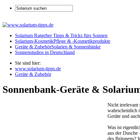
Solarium Ratgeber
Tipps & Tricks fürs Sonnen
Solarium-Kosmetik
Pflege & -Kosmetikprodukte
Geräte & Zubehör
Solarien & Sonnenbänke
Sonnenstudios
in Deutschland
Sie sind hier:
www.solarium-tipps.de
Geräte & Zubehör
Sonnenbank-Geräte & Solariu
Nicht irrelevan
wahrscheinlich 
Geräte und auch
Was ist eigentl
aus der Dusche 
des Bräunens? W