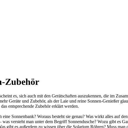
m-Zubehör
t scheint es, sich auch mit den Gerätschaften auszukennen, die im Zus
mehr Geräte und Zubehör, als der Laie und reine Sonnen-Genießer gla
 das entsprechende Zubehör erklärt werden.
ich eine Sonnenbank? Woraus besteht sie genau? Was wirkt alles auf d
– was versteht man unter dem Begriff Sonnendusche? Wozu gibt es Ga
as gibt es außerdem zu wissen über die Solarium Röhren? Muss man 