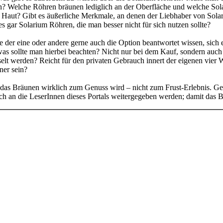
? Welche Röhren bräunen lediglich an der Oberfläche und welche Solar
e Haut? Gibt es äußerliche Merkmale, an denen der Liebhaber von Sola
es gar Solarium Röhren, die man besser nicht für sich nutzen sollte?
e der eine oder andere gerne auch die Option beantwortet wissen, sich 
as sollte man hierbei beachten? Nicht nur bei dem Kauf, sondern auc
lt werden? Reicht für den privaten Gebrauch innert der eigenen vier W
er sein?
t das Bräunen wirklich zum Genuss wird – nicht zum Frust-Erlebnis. Ge
lich an die LeserInnen dieses Portals weitergegeben werden; damit das